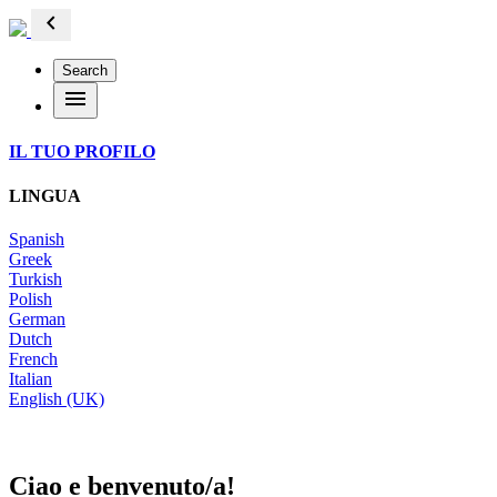
chevron_left
Search
menu
IL TUO PROFILO
LINGUA
Spanish
Greek
Turkish
Polish
German
Dutch
French
Italian
English (UK)
Ciao e benvenuto/a!