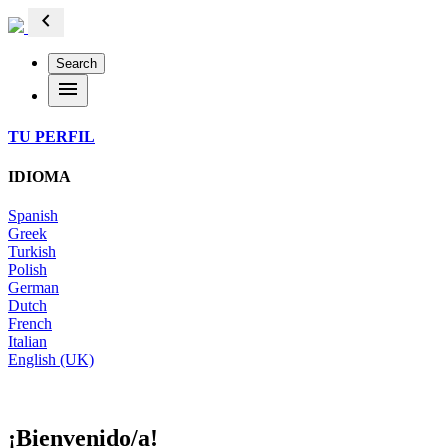
chevron_left
Search
menu
TU PERFIL
IDIOMA
Spanish
Greek
Turkish
Polish
German
Dutch
French
Italian
English (UK)
¡Bienvenido/a!