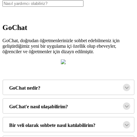
GoChat
GoChat
,
do
ğ
rudan
ö
ğ
retmenlerinizle
sohbet
edebilmeniz
i
ç
in
geli
ş
tirdi
ğ
imiz
yeni
bir
uygulama
i
ç
i
ö
zellik
olup
ebeveyler
,
ö
ğ
renciler
ve
ö
ğ
retmenler
i
ç
in
dizayn
edilmi
ş
tir
.
GoChat
nedir
?
GoChat
'
e
nas
ı
l
ula
ş
abilirim
?
Bir
veli
olarak
sohbete
nas
ı
l
kat
ı
labilirim
?