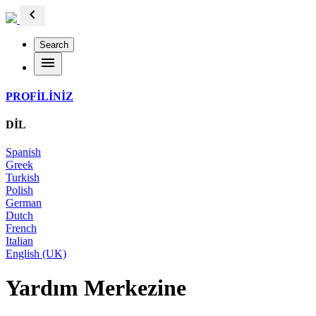
chevron_left
Search
menu
PROFİLİNİZ
DİL
Spanish
Greek
Turkish
Polish
German
Dutch
French
Italian
English (UK)
Yardım Merkezine