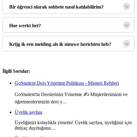
Bir
ö
ğ
renci
olarak
sohbete
nas
ı
l
kat
ı
labilirim
?
Hoe
werkt
het
?
Krijg
ik
een
melding
als
ik
nieuwe
berichten
heb
?
İlgili Sorular:
GoStudent Ders Yönetimi Politikası - Müşteri Rehberi
GoStudent'ta Derslerinizi Yönetme ✍️ Müşterilerimizin ve
öğretmenlerimizin ders y…
Üyelik sayfası
Üyeliğinizi kolaylıkla yönetin! Üyelik sayfası, üyeliğiniz için
ihtiyaç duyduğunu…