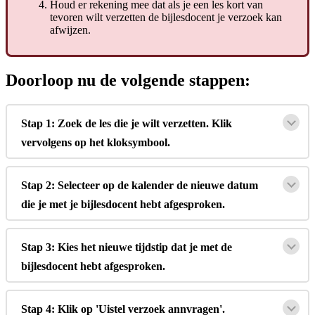
Houd
er
rekening
mee
dat
als
je
een
les
kort
van
tevoren
wilt
verzetten
de
bijlesdocent
je
verzoek
kan
afwijzen
.
Doorloop
nu
de
volgende
stappen
:
Stap
1
:
Zoek
de
les
die
je
wilt
verzetten
.
Klik
vervolgens
op
het
kloksymbool
.
Stap
2
:
Selecteer
op
de
kalender
de
nieuwe
datum
die
je
met
je
bijlesdocent
hebt
afgesproken
.
Stap
3
:
Kies
het
nieuwe
tijdstip
dat
je
met
de
bijlesdocent
hebt
afgesproken
.
Stap
4
:
Klik
op
'
Uistel
verzoek
annvragen
'
.