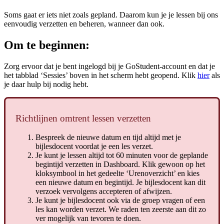
Soms
gaat
er
iets
niet
zoals
gepland
.
Daarom
kun
je
je
lessen
bij
ons
eenvoudig
verzetten
en
beheren
,
wanneer
dan
ook
.
Om
te
beginnen
:
Zorg
ervoor
dat
je
bent
ingelogd
bij
je
GoStudent
-
account
en
dat
je
het
tabblad
‘
Sessies
’
boven
in
het
scherm
hebt
geopend
.
Klik
hier
als
je
daar
hulp
bij
nodig
hebt
.
Richtlijnen
omtrent
lessen
verzetten
Bespreek
de
nieuwe
datum
en
tijd
altijd
met
je
bijlesdocent
voordat
je
een
les
verzet
.
Je
kunt
je
lessen
altijd
tot
60
minuten
voor
de
geplande
begintijd
verzetten
in
Dashboard
.
Klik
gewoon
op
het
kloksymbool
in
het
gedeelte
‘
Urenoverzicht
’
en
kies
een
nieuwe
datum
en
begintijd
.
Je
bijlesdocent
kan
dit
verzoek
vervolgens
accepteren
of
afwijzen
.
Je
kunt
je
bijlesdocent
ook
via
de
groep
vragen
of
een
les
kan
worden
verzet
.
We
raden
ten
zeerste
aan
dit
zo
ver
mogelijk
van
tevoren
te
doen
.