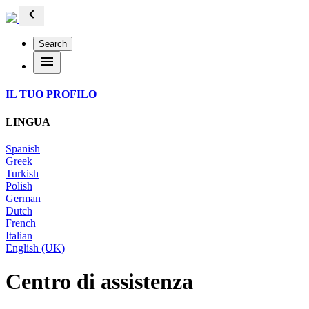
chevron_left
Search
menu
IL TUO PROFILO
LINGUA
Spanish
Greek
Turkish
Polish
German
Dutch
French
Italian
English (UK)
Centro di assistenza