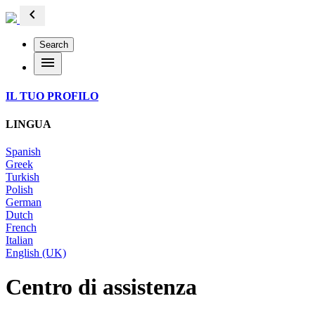
chevron_left
Search
menu
IL TUO PROFILO
LINGUA
Spanish
Greek
Turkish
Polish
German
Dutch
French
Italian
English (UK)
Centro di assistenza