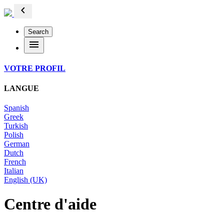
chevron_left
Search
menu
VOTRE PROFIL
LANGUE
Spanish
Greek
Turkish
Polish
German
Dutch
French
Italian
English (UK)
Centre d'aide