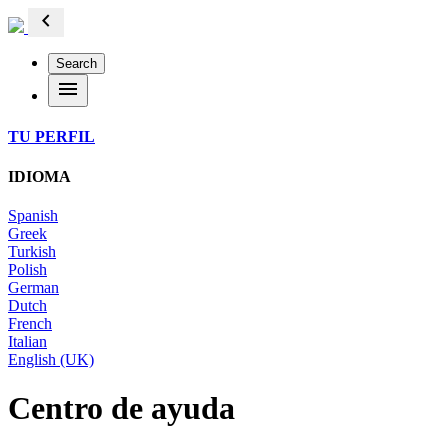
chevron_left
Search
menu
TU PERFIL
IDIOMA
Spanish
Greek
Turkish
Polish
German
Dutch
French
Italian
English (UK)
Centro de ayuda