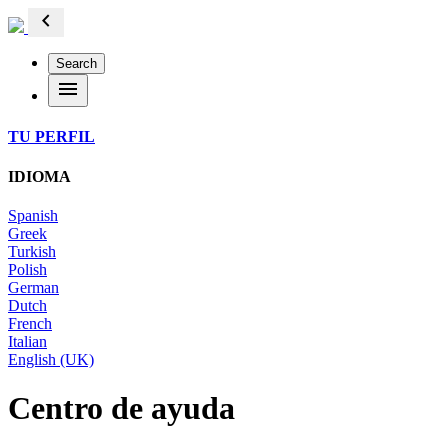
chevron_left
Search
menu
TU PERFIL
IDIOMA
Spanish
Greek
Turkish
Polish
German
Dutch
French
Italian
English (UK)
Centro de ayuda