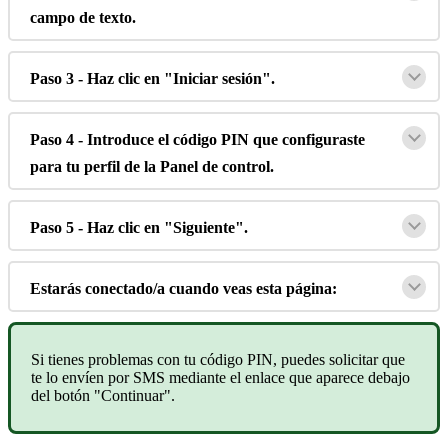
campo
de
texto
.
Paso
3
-
Haz
clic
en
"
Iniciar
sesi
ó
n
"
.
Paso
4
-
Introduce
el
c
ó
digo
PIN
que
configuraste
para
tu
perfil
de
la
Panel
de
control
.
Paso
5
-
Haz
clic
en
"
Siguiente
"
.
Estar
á
s
conectado
/
a
cuando
veas
esta
p
á
gina
:
Si
tienes
problemas
con
tu
c
ó
digo
PIN
,
puedes
solicitar
que
te
lo
env
í
en
por
SMS
mediante
el
enlace
que
aparece
debajo
del
bot
ó
n
"
Continuar
"
.