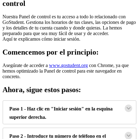
control
Nuestra
Panel
de
control
es
tu
acceso
a
todo
lo
relacionado
con
GoStudent
.
Gestiona
los
horarios
de
tus
clases
,
las
opciones
de
pago
y
los
detalles
de
tu
cuenta
cuando
y
donde
quieras
.
La
hemos
preparado
para
que
sea
muy
f
á
cil
de
usar
y
de
acceder
.
Aqu
í
te
explicamos
c
ó
mo
iniciar
sesi
ó
n
.
Comencemos
por
el
principio
:
Aseg
ú
rate
de
acceder
a
www
.
gostudent
.
org
con
Chrome
,
ya
que
hemos
optimizado
la
Panel
de
control
para
este
navegador
en
concreto
.
Ahora
,
sigue
estos
pasos
:
Paso
1
-
Haz
clic
en
"
Iniciar
sesi
ó
n
"
en
la
esquina
superior
derecha
.
Paso
2
-
Introduce
tu
n
ú
mero
de
tel
é
fono
en
el