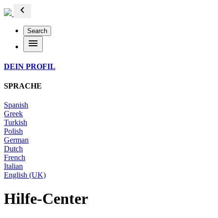
chevron_left
Search
menu
DEIN PROFIL
SPRACHE
Spanish
Greek
Turkish
Polish
German
Dutch
French
Italian
English (UK)
Hilfe-Center