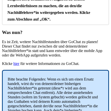
Lernbed
ü
rfnissen
zu
machen
,
die
an
den
/
die
Nachhilfelehrer
*
in
weitergegeben
werden
.
Klicke
zum
Abschluss
auf
„
OK
“
.
Was
nun
?
Es
ist
Zeit
,
weitere
Nachhilfestunden
ü
ber
GoChat
zu
planen
!
Dieser
Chat
findet
nur
zwischen
dir
und
deinem
/
deiner
Nachhilfelehrer
*
in
statt
und
kann
entweder
ü
ber
die
mobile
App
oder
die
WebApp
aufgerufen
werden
.
Klicke
hier
f
ü
r
weitere
Informationen
zu
GoChat
.
Bitte
beachte
Folgendes
:
Wenn
es
sich
um
einen
Ersatz
handelt
,
wirst
du
von
deinem
/
deiner
bisherigen
Nachhilfelehrer
*
in
getrennt
(
diese
*
r
wird
aus
dem
entsprechenden
Chat
entfernt
)
.
Alle
deine
anstehenden
Stunden
(
sofern
im
System
gebucht
)
werden
gel
ö
scht
und
das
Guthaben
wird
deinem
Konto
automatisch
gutgeschrieben
,
damit
der
/
die
neue
Nachhilfelehrer
*
in
die
Stunden
buchen
kann
.
Auch
dein
*
e
bisherige
*
r