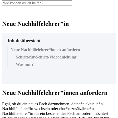
Neue Nachhilfelehrer*in
Inhaltsübersicht
Neue Nachhilfelehrer*innen anfordern
Schritt-für-Schritt-Videoanleitung:
Was nun?
Neue
Nachhilfelehrer
*
innen
anfordern
Egal
,
ob
du
ein
neues
Fach
dazunehmen
,
deine
*
n
aktuelle
*
n
Nachhilfelehrer
*
in
wechseln
oder
eine
*
n
zus
ä
tzliche
*
n
Nachhilfelehrer
*
in
f
ü
r
ein
bestehendes
Fach
anfordern
m
ö
chtest
–