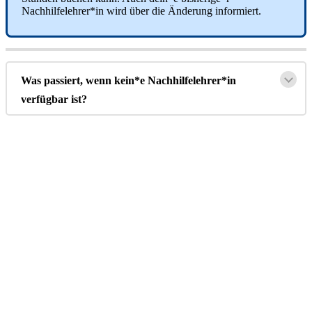
Nachhilfelehrer
*
in
wird
ü
ber
die
Ä
nderung
informiert
.
Was
passiert
,
wenn
kein
*
e
Nachhilfelehrer
*
in
verf
ü
gbar
ist
?