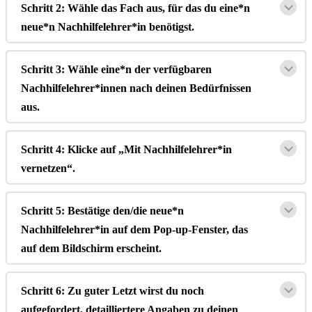
Schritt
2
:
W
ä
hle
das
Fach
aus
,
f
ü
r
das
du
eine
*
n
neue
*
n
Nachhilfelehrer
*
in
ben
ö
tigst
.
Schritt
3
:
W
ä
hle
eine
*
n
der
verf
ü
gbaren
Nachhilfelehrer
*
innen
nach
deinen
Bed
ü
rfnissen
aus
.
Schritt
4
:
Klicke
auf
„
Mit
Nachhilfelehrer
*
in
vernetzen
“
.
Schritt
5
:
Best
ä
tige
den
/
die
neue
*
n
Nachhilfelehrer
*
in
auf
dem
Pop
-
up
-
Fenster
,
das
auf
dem
Bildschirm
erscheint
.
Schritt
6
:
Zu
guter
Letzt
wirst
du
noch
aufgefordert
,
detailliertere
Angaben
zu
deinen