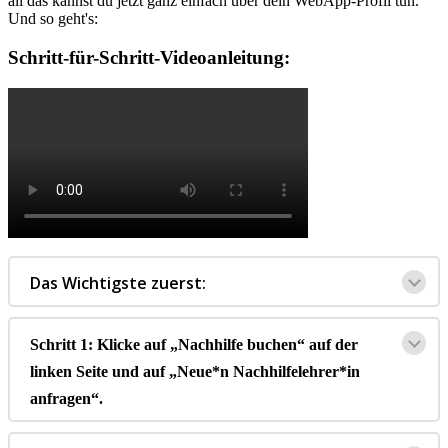
all
das
kannst
du
jetzt
ganz
einfach
ü
ber
dein
WebApp
-
Profil
tun
.
Und
so
geht
'
s
:
Schritt
-
f
ü
r
-
Schritt
-
Videoanleitung
:
Das
Wichtigste
zuerst
:
Schritt
1
:
Klicke
auf
„
Nachhilfe
buchen
“
auf
der
linken
Seite
und
auf
„
Neue
*
n
Nachhilfelehrer
*
in
anfragen
“
.