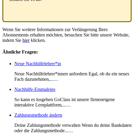
Wenn
Sie
weitere
Informationen
zur
Verl
ä
ngerung
Ihres
Abonnements
erhalten
m
ö
chten
,
besuchen
Sie
bitte
unsere
Website
,
indem
Sie
hier
klicken
.
Ähnliche Fragen:
Neue Nachhilfelehrer*in
Neue Nachhilfelehrer*innen anfordern Egal, ob du ein neues
Fach dazunehmen,...…
Nachhilfe-Einmaleins
So kann es losgehen GoClass ist unsere firmeneigene
interaktive Lernplattform,...…
Zahlungsmethode ändern
Deine Zahlungsmethode verwalten Wenn du deine Bankdaten
oder die Zahlungsmethode...…