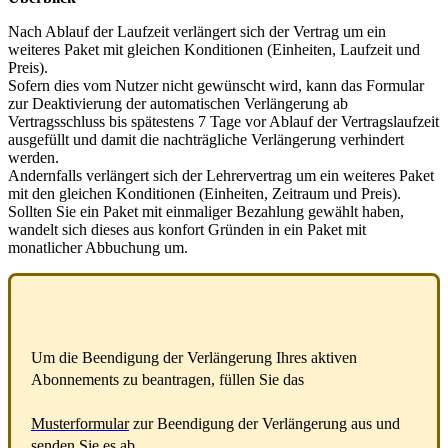
Nach
Ablauf
der
Laufzeit
verl
ä
ngert
sich
der
Vertrag
um
ein
weiteres
Paket
mit
gleichen
Konditionen
(
Einheiten
,
Laufzeit
und
Preis
)
.
Sofern
dies
vom
Nutzer
nicht
gew
ü
nscht
wird
,
kann
das
Formular
zur
Deaktivierung
der
automatischen
Verl
ä
ngerung
ab
Vertragsschluss
bis
sp
ä
testens
7
Tage
vor
Ablauf
der
Vertragslaufzeit
ausgef
ü
llt
und
damit
die
nachtr
ä
gliche
Verl
ä
ngerung
verhindert
werden
.
Andernfalls
verl
ä
ngert
sich
der
Lehrervertrag
um
ein
weiteres
Paket
mit
den
gleichen
Konditionen
(
Einheiten
,
Zeitraum
und
Preis
)
.
Sollten
Sie
ein
Paket
mit
einmaliger
Bezahlung
gew
ä
hlt
haben
,
wandelt
sich
dieses
aus
konfort
Gr
ü
nden
in
ein
Paket
mit
monatlicher
Abbuchung
um
.
Um
die
Beendigung
der
Verl
ä
ngerung
Ihres
aktiven
Abonnements
zu
beantragen
,
f
ü
llen
Sie
das
Musterformular
zur
Beendigung
der
Verl
ä
ngerung
aus
und
senden
Sie
es
ab
.