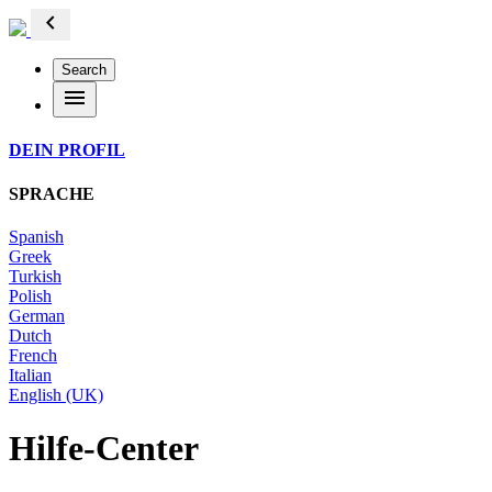
chevron_left
Search
menu
DEIN PROFIL
SPRACHE
Spanish
Greek
Turkish
Polish
German
Dutch
French
Italian
English (UK)
Hilfe-Center